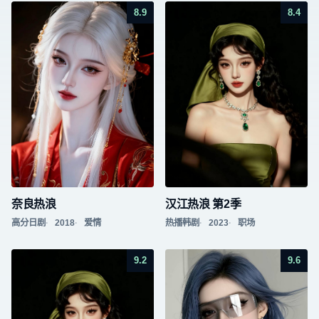
8.9
8.4
奈良热浪
汉江热浪 第2季
高分日剧
2018
爱情
热播韩剧
2023
职场
9.2
9.6