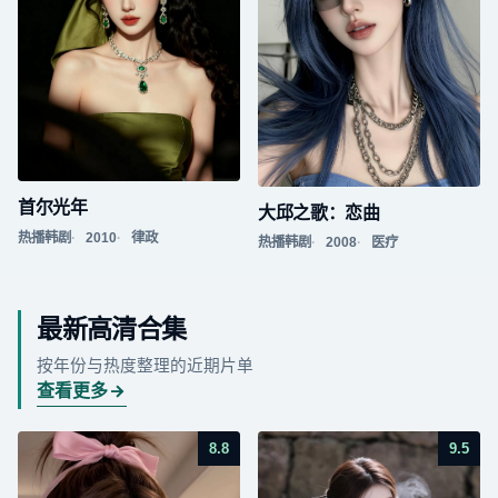
首尔光年
大邱之歌：恋曲
热播韩剧
2010
律政
热播韩剧
2008
医疗
最新高清合集
按年份与热度整理的近期片单
查看更多
8.8
9.5