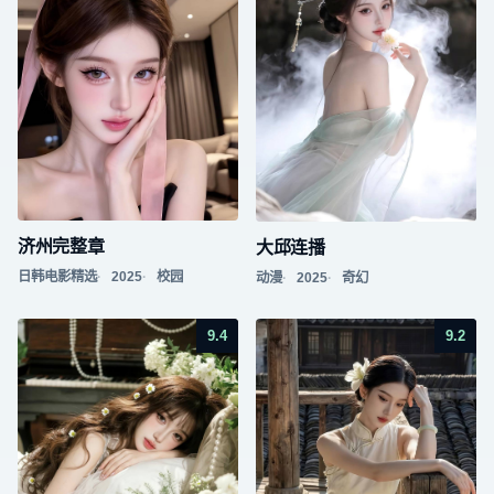
济州完整章
大邱连播
日韩电影精选
2025
校园
动漫
2025
奇幻
9.4
9.2