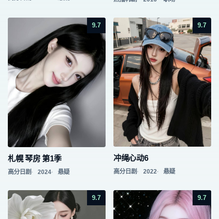
9.7
9.7
冲绳心动6
札幌 琴房 第1季
高分日剧
2022
悬疑
高分日剧
2024
悬疑
9.7
9.7