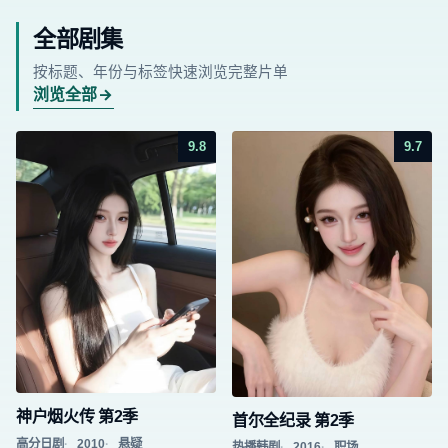
全部剧集
按标题、年份与标签快速浏览完整片单
浏览全部
9.8
9.7
神户烟火传 第2季
首尔全纪录 第2季
高分日剧
2010
悬疑
热播韩剧
2016
职场