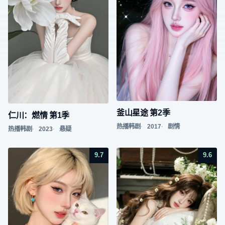
釜山星途 第2季
仁川：燃情 第1季
热播韩剧
2017
剧情
热播韩剧
2023
悬疑
9.7
9.6