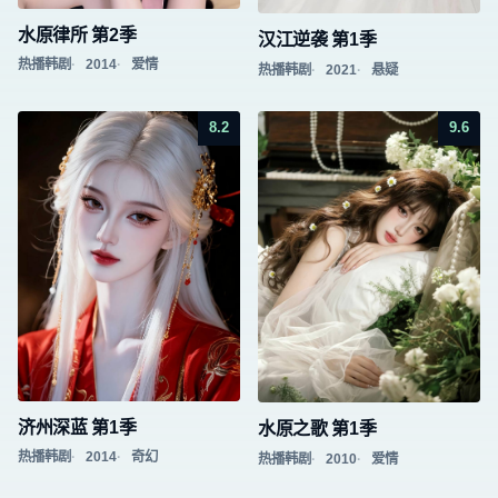
水原律所 第2季
汉江逆袭 第1季
热播韩剧
2014
爱情
热播韩剧
2021
悬疑
8.2
9.6
济州深蓝 第1季
水原之歌 第1季
热播韩剧
2014
奇幻
热播韩剧
2010
爱情