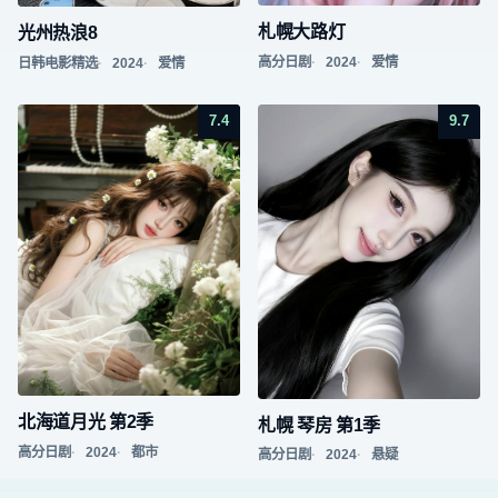
札幌大路灯
光州热浪8
高分日剧
2024
爱情
日韩电影精选
2024
爱情
7.4
9.7
北海道月光 第2季
札幌 琴房 第1季
高分日剧
2024
都市
高分日剧
2024
悬疑