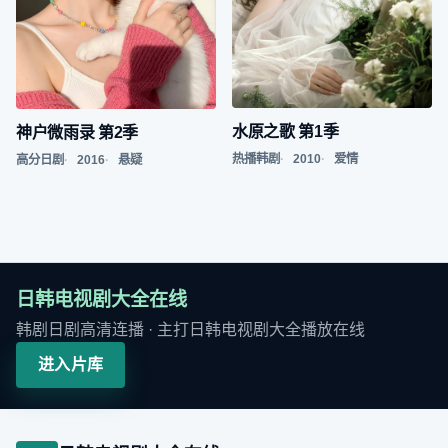
水原之歌 第1季
神户微雨录 第2季
热播韩剧
2010
爱情
高分日剧
2016
悬疑
日韩电视剧大全在线
韩剧日剧高清连播
· 主打
日韩电视剧大全播放在线
进入片库