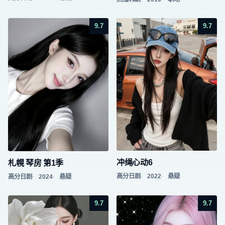
9.7
9.7
冲绳心动6
札幌 琴房 第1季
高分日剧
2022
悬疑
高分日剧
2024
悬疑
9.7
9.7