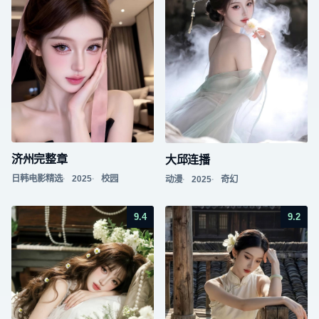
济州完整章
大邱连播
日韩电影精选
2025
校园
动漫
2025
奇幻
9.4
9.2