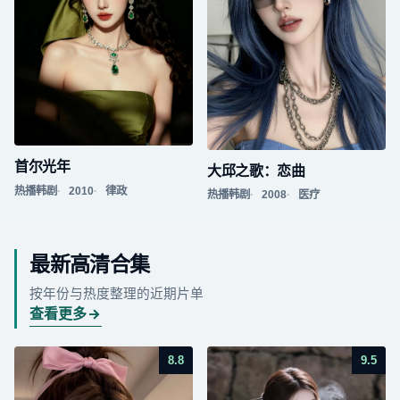
首尔光年
大邱之歌：恋曲
热播韩剧
2010
律政
热播韩剧
2008
医疗
最新高清合集
按年份与热度整理的近期片单
查看更多
8.8
9.5