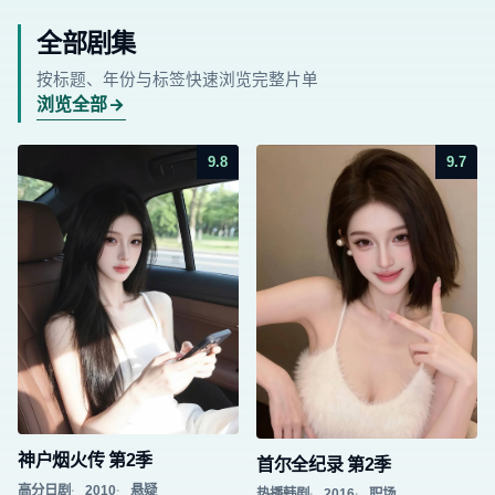
全部剧集
按标题、年份与标签快速浏览完整片单
浏览全部
9.8
9.7
神户烟火传 第2季
首尔全纪录 第2季
高分日剧
2010
悬疑
热播韩剧
2016
职场