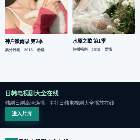
水原之歌 第1季
神户微雨录 第2季
热播韩剧
2010
爱情
高分日剧
2016
悬疑
日韩电视剧大全在线
韩剧日剧高清连播
· 主打
日韩电视剧大全播放在线
进入片库