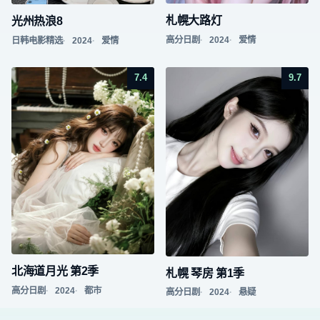
札幌大路灯
光州热浪8
高分日剧
2024
爱情
日韩电影精选
2024
爱情
7.4
9.7
北海道月光 第2季
札幌 琴房 第1季
高分日剧
2024
都市
高分日剧
2024
悬疑