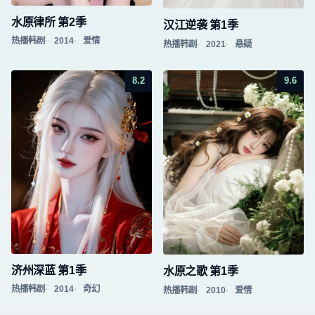
水原律所 第2季
汉江逆袭 第1季
热播韩剧
2014
爱情
热播韩剧
2021
悬疑
8.2
9.6
济州深蓝 第1季
水原之歌 第1季
热播韩剧
2014
奇幻
热播韩剧
2010
爱情