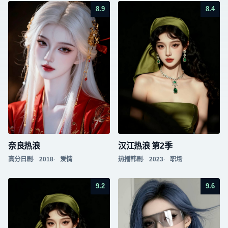
8.9
8.4
奈良热浪
汉江热浪 第2季
高分日剧
2018
爱情
热播韩剧
2023
职场
9.2
9.6