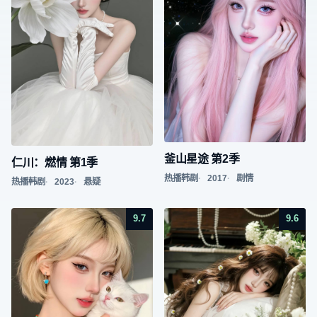
釜山星途 第2季
仁川：燃情 第1季
热播韩剧
2017
剧情
热播韩剧
2023
悬疑
9.7
9.6